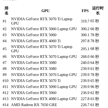
排
运行时
GPU
FPS
名
长
NVIDIA GeForce RTX 5070 Ti Laptop
65
秒
#
1
319.7
GPU
#
2
NVIDIA GeForce RTX 5060 Laptop GPU
300.2
66
秒
#
3
NVIDIA GeForce RTX 5060
300.1
78
秒
#
4
NVIDIA GeForce RTX 4060 Ti
297.8
78
秒
NVIDIA GeForce RTX 5070 Ti Laptop
68
秒
#
5
295.1
GPU
#
6
NVIDIA GeForce RTX 5070 Laptop GPU
268.0
66
秒
#
7
NVIDIA GeForce RTX 5080
240.0
64
秒
#
8
NVIDIA GeForce RTX 5080
239.9
61
秒
#
9
NVIDIA GeForce RTX 5070 Laptop GPU
239.9
78
秒
#
10
NVIDIA GeForce RTX 5070 Ti
239.9
65
秒
#
11
NVIDIA GeForce RTX 5090 Laptop GPU
239.9
96
秒
#
12
NVIDIA GeForce RTX 5060
236.9
62
秒
#
13
NVIDIA GeForce RTX 4080 Laptop GPU
227.8
63
秒
#
14
AMD Radeon RX 7650 GRE
226.7
61
秒